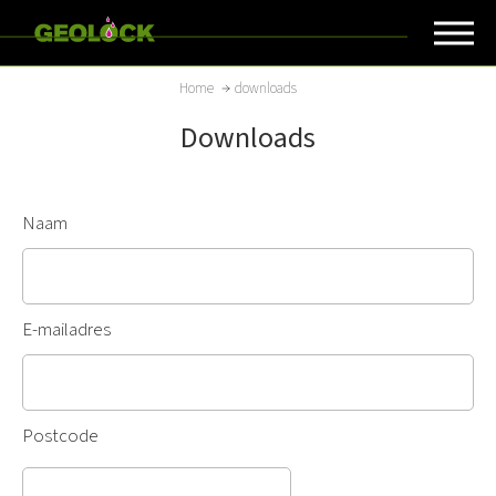
Overslaan
en
naar
Kruimelpad
Home
downloads
de
Downloads
inhoud
gaan
Naam
E-mailadres
Postcode