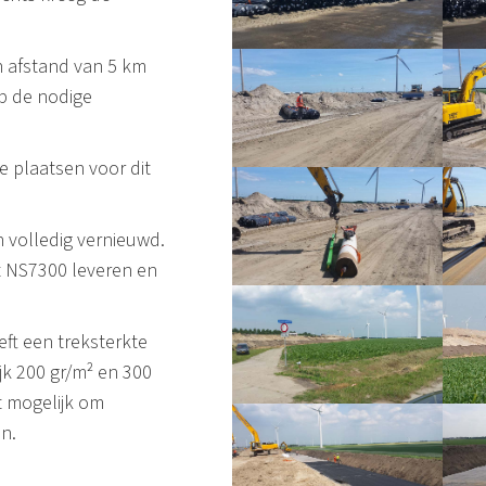
n afstand van 5 km
op de nodige
te plaatsen voor dit
n volledig vernieuwd.
t NS7300 leveren en
ft een treksterkte
jk 200 gr/m² en 300
t mogelijk om
n.