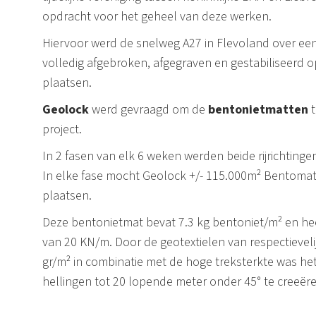
opdracht voor het geheel van deze werken.
Hiervoor werd de snelweg A27 in Flevoland over ee
volledig afgebroken, afgegraven en gestabiliseerd 
plaatsen.
Geolock
werd gevraagd om de
bentonietmatten
project.
In 2 fasen van elk 6 weken werden beide rijrichtinge
In elke fase mocht Geolock +/- 115.000m² Bentoma
plaatsen.
Deze bentonietmat bevat 7.3 kg bentoniet/m² en hee
van 20 KN/m. Door de geotextielen van respectieveli
gr/m² in combinatie met de hoge treksterkte was he
hellingen tot 20 lopende meter onder 45° te creeëre