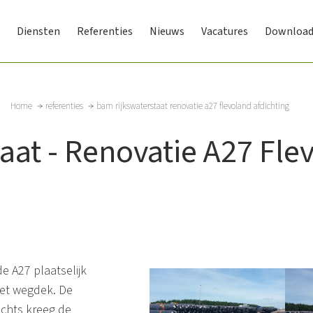
Diensten
Referenties
Nieuws
Vacatures
Download
Home
referenties
bam rijkswaterstaat renovatie a27 flevoland afdichting
aat - Renovatie A27 Flev
e A27 plaatselijk
het wegdek. De
echts kreeg de