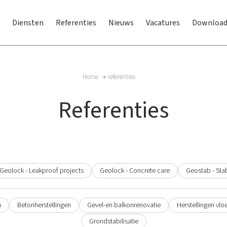
Diensten
Referenties
Nieuws
Vacatures
Download
Home
referenties
Referenties
Geolock - Leakproof projects
Geolock - Concrete care
Geostab - Stab
n
Betonherstellingen
Gevel-en balkonrenovatie
Herstellingen vlo
Grondstabilisatie