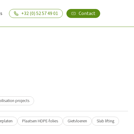
s
+32 (0) 52 57 49 01
Contact
ilisation projects
erplaten
Plaatsen HDPE-folies
Gietvloeren
Slab lifting