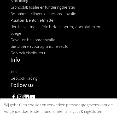
Slab lifting
Grondstabilisatie en funderingsherstel
Betonherstellingen en betonrenovatie
Plaatsen Bentonietmatten
Herstel van industriële betonvloeren, vloerplaten en
voegen
Gevel-en balkonrenovatie
Gietvloeren voor agrarische sector
Geolock distributeur
Info
Info
Geolock Racing
Follow us
Wij gebruiken cookies en verwerken persoonsgegevens voor de
Gebruik
volgende doeleinden :
functioneel, analytics & ingesloten
Nieuwsbrief
van