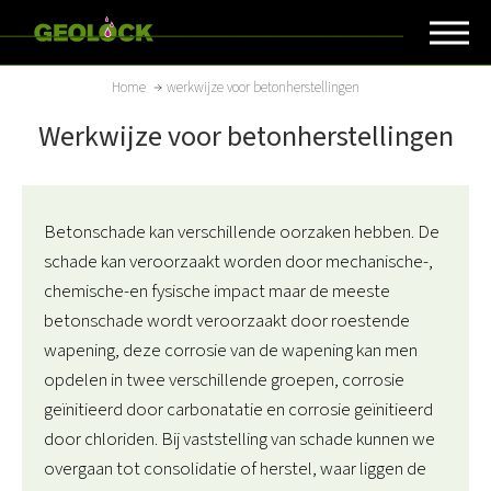
Overslaan
en
naar
Kruimelpad
Home
werkwijze voor betonherstellingen
de
Werkwijze voor betonherstellingen
inhoud
gaan
Betonschade kan verschillende oorzaken hebben. De
schade kan veroorzaakt worden door mechanische-,
chemische-en fysische impact maar de meeste
betonschade wordt veroorzaakt door roestende
wapening, deze corrosie van de wapening kan men
opdelen in twee verschillende groepen, corrosie
geïnitieerd door carbonatatie en corrosie geïnitieerd
door chloriden. Bij vaststelling van schade kunnen we
overgaan tot consolidatie of herstel, waar liggen de